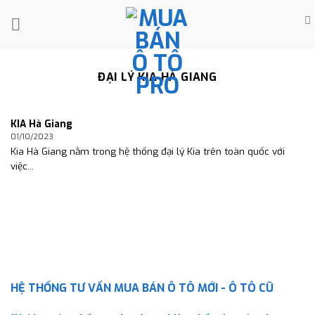
Skip
to
content
ĐẠI LÝ KIA HÀ GIANG
KIA Hà Giang
01/10/2023
Kia Hà Giang nằm trong hệ thống đại lý Kia trên toàn quốc với
việc...
HỆ THỐNG TƯ VẤN MUA BÁN Ô TÔ MỚI - Ô TÔ CŨ