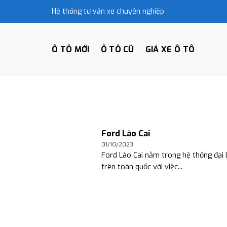
Skip
Hệ thống tư vấn xe chuyên nghiệp
to
content
Ô TÔ MỚI
Ô TÔ CŨ
GIÁ XE Ô TÔ
Ford Lào Cai
01/10/2023
Ford Lào Cai nằm trong hệ thống đại 
trên toàn quốc với việc...