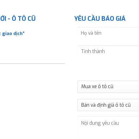
I - Ô TÔ CŨ
YÊU CẦU BÁO GIÁ
 giao dịch”