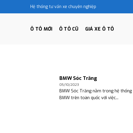
Skip
Hệ thống tư vấn xe chuyên nghiệp
to
content
Ô TÔ MỚI
Ô TÔ CŨ
GIÁ XE Ô TÔ
BMW Sóc Trăng
05/10/2023
BMW Sóc Trăng nằm trong hệ thống đ
BMW trên toàn quốc với việc...