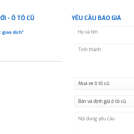
I - Ô TÔ CŨ
YÊU CẦU BÁO GIÁ
 giao dịch”