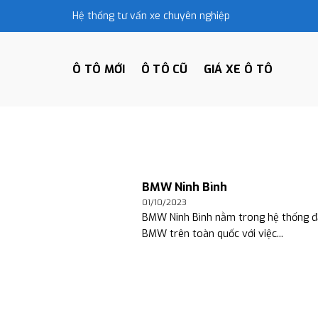
Skip
Hệ thống tư vấn xe chuyên nghiệp
to
content
Ô TÔ MỚI
Ô TÔ CŨ
GIÁ XE Ô TÔ
BMW Ninh Bình
01/10/2023
BMW Ninh Bình nằm trong hệ thống đạ
BMW trên toàn quốc với việc...