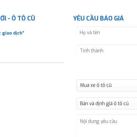
I - Ô TÔ CŨ
YÊU CẦU BÁO GIÁ
 giao dịch”