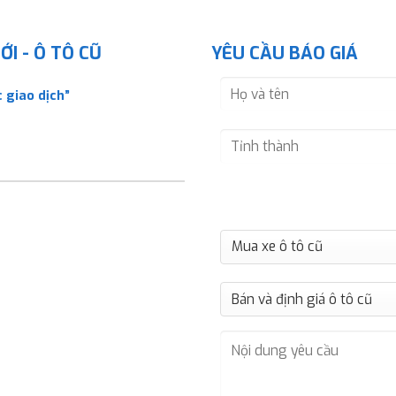
I - Ô TÔ CŨ
YÊU CẦU BÁO GIÁ
 giao dịch”