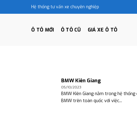
Skip
Hệ thống tư vấn xe chuyên nghiệp
to
content
Ô TÔ MỚI
Ô TÔ CŨ
GIÁ XE Ô TÔ
BMW Kiên Giang
05/10/2023
BMW Kiên Giang nằm trong hệ thống đ
BMW trên toàn quốc với việc...