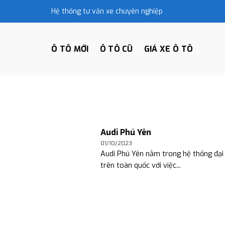
Skip
Hệ thống tư vấn xe chuyên nghiệp
to
content
Ô TÔ MỚI
Ô TÔ CŨ
GIÁ XE Ô TÔ
Audi Phú Yên
01/10/2023
Audi Phú Yên nằm trong hệ thống đại 
trên toàn quốc với việc...