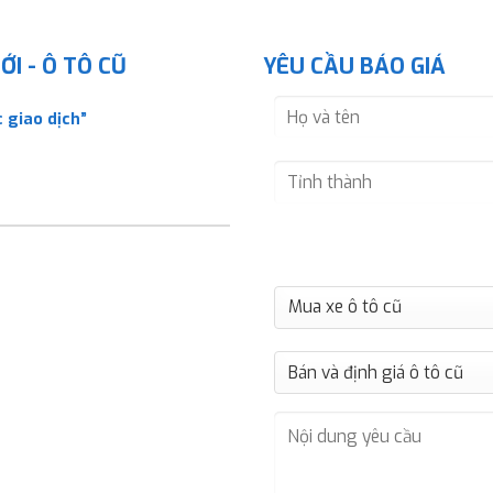
I - Ô TÔ CŨ
YÊU CẦU BÁO GIÁ
 giao dịch”