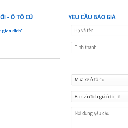
I - Ô TÔ CŨ
YÊU CẦU BÁO GIÁ
 giao dịch”