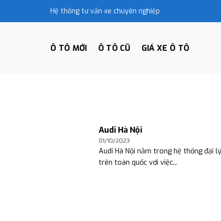
Skip
Hệ thống tư vấn xe chuyên nghiệp
to
content
Ô TÔ MỚI
Ô TÔ CŨ
GIÁ XE Ô TÔ
Audi Hà Nội
01/10/2023
Audi Hà Nội nằm trong hệ thống đại lý
trên toàn quốc với việc...