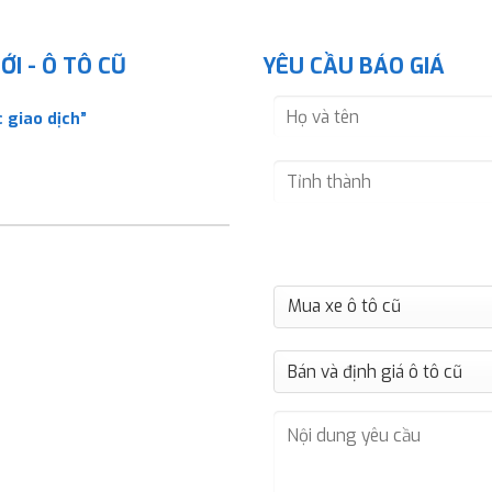
I - Ô TÔ CŨ
YÊU CẦU BÁO GIÁ
 giao dịch”