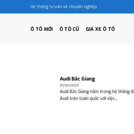
Skip
Hệ thống tư vấn xe chuyên nghiệp
to
content
Ô TÔ MỚI
Ô TÔ CŨ
GIÁ XE Ô TÔ
Audi Bắc Giang
01/10/2023
Audi Bắc Giang nằm trong hệ thống đạ
Audi trên toàn quốc với việc...